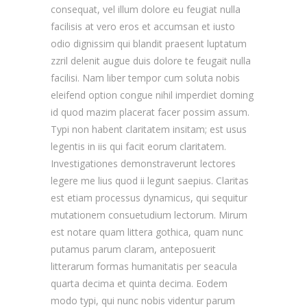
consequat, vel illum dolore eu feugiat nulla
facilisis at vero eros et accumsan et iusto
odio dignissim qui blandit praesent luptatum
zzril delenit augue duis dolore te feugait nulla
facilisi. Nam liber tempor cum soluta nobis
eleifend option congue nihil imperdiet doming
id quod mazim placerat facer possim assum.
Typi non habent claritatem insitam; est usus
legentis in iis qui facit eorum claritatem.
Investigationes demonstraverunt lectores
legere me lius quod ii legunt saepius. Claritas
est etiam processus dynamicus, qui sequitur
mutationem consuetudium lectorum. Mirum
est notare quam littera gothica, quam nunc
putamus parum claram, anteposuerit
litterarum formas humanitatis per seacula
quarta decima et quinta decima. Eodem
modo typi, qui nunc nobis videntur parum