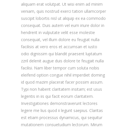
aliquam erat volutpat. Ut wisi enim ad minim
veniam, quis nostrud exerci tation ullamcorper
suscipit lobortis nisl ut aliquip ex ea commodo
consequat. Duis autem vel eum iriure dolor in
hendrerit in vulputate velit esse molestie
consequat, vel illum dolore eu feugiat nulla
facilisis at vero eros et accumsan et iusto
odio dignissim qui blandit praesent luptatum
zzril delenit augue duis dolore te feugait nulla
facilisi. Nam liber tempor cum soluta nobis
eleifend option congue nihil imperdiet doming
id quod mazim placerat facer possim assum.
Typi non habent claritatem insitam; est usus
legentis in iis qui facit eorum claritatem.
Investigationes demonstraverunt lectores
legere me lius quod ii legunt saepius. Claritas
est etiam processus dynamicus, qui sequitur
mutationem consuetudium lectorum. Mirum