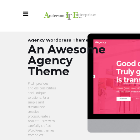
Agency Wordpress Theme
An Awesome
Agency
Theme
Pitch provides
endless possibilities
and unique
solutions, for a
simple and
streamlined
creative
process.Create a
beautiful site with
carefully crafted
WordPress themes
from Select.